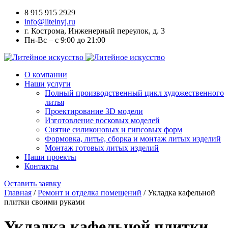
8 915 915 2929
info@liteinyj.ru
г. Кострома, Инженерный переулок, д. 3
Пн-Вс – с 9:00 до 21:00
О компании
Наши услуги
Полный производственный цикл художественного
литья
Проектирование 3D модели
Изготовление восковых моделей
Cнятие силиконовых и гипсовых форм
Формовка, литье, сборка и монтаж литых изделий
Монтаж готовых литых изделий
Наши проекты
Контакты
Оставить заявку
Главная
/
Ремонт и отделка помещений
/
Укладка кафельной
плитки своими руками
Укладка кафельной плитки